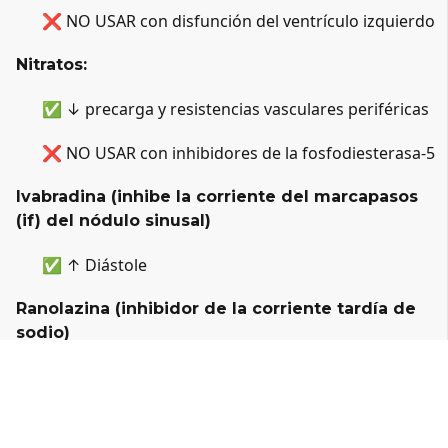
❌ NO USAR con disfunción del ventrículo izquierdo
Nitratos:
✅ ↓ precarga y resistencias vasculares periféricas
❌ NO USAR con inhibidores de la fosfodiesterasa-5
Ivabradina (inhibe la corriente del marcapasos 
(if) del nódulo sinusal)
✅ ↑ Diástole
Ranolazina (inhibidor de la corriente tardía de 
sodio)
✅ ↓ betaoxidación de los ácidos grasos
✅ Sin efectos significativos en la TA y FC